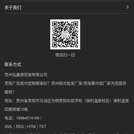
关于我们
微信扫一扫
联系方式
贵州弘鑫源贸易有限公司
贵阳广告纸巾定制哪家好？贵州纸巾批发厂家/贵阳餐巾纸厂家为您提供
服务！
地址：贵州省贵阳市乌当区为明贵阳实验学校（保利温泉校区）保利温泉
四期倾城10栋
电话：18984574168 /
XML
|
RSS
|
HTM
|
TXT