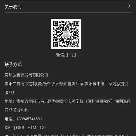
关于我们
微信扫一扫
联系方式
贵州弘鑫源贸易有限公司
贵阳广告纸巾定制哪家好？贵州纸巾批发厂家/贵阳餐巾纸厂家为您提供
服务！
地址：贵州省贵阳市乌当区为明贵阳实验学校（保利温泉校区）保利温泉
四期倾城10栋
电话：18984574168 /
XML
|
RSS
|
HTM
|
TXT