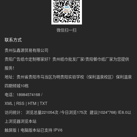
微信扫一扫
联系方式
贵州弘鑫源贸易有限公司
贵阳广告纸巾定制哪家好？贵州纸巾批发厂家/贵阳餐巾纸厂家为您提供
服务！
地址：贵州省贵阳市乌当区为明贵阳实验学校（保利温泉校区）保利温泉
四期倾城10栋
电话：18984574168 /
XML
|
RSS
|
HTM
|
TXT
访问统计： 浏览总量221054次 /今日浏览175次 建议(1024*768) IE8.0以
上浏览器浏览本站
触屏版
丨
电脑版
本站已支持 IPV6